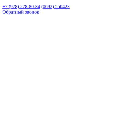
+7 (978) 278-80-84
(0692) 550423
Обратный звонок