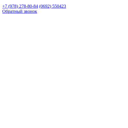
+7 (978) 278-80-84
(0692) 550423
Обратный звонок